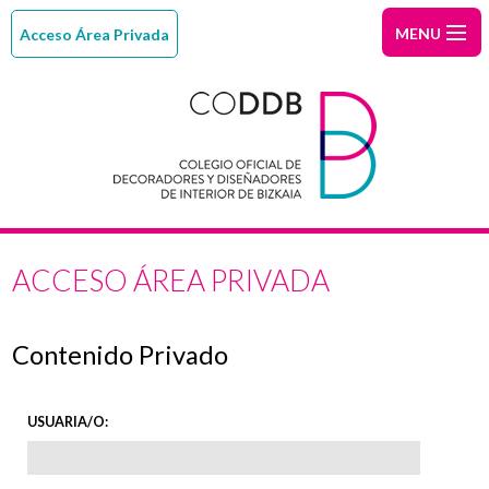
MENU
INICIO
Quiénes
somos
¿Eres
interiorist
Índice
ACCESO ÁREA PRIVADA
de
Noticias
colegiados
Área
Contenido Privado
colegiado
Contacto
USUARIA/O:
CODDB
Magazine