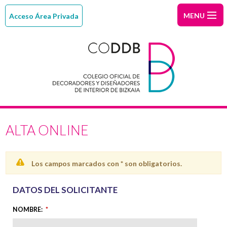
MENU
INICIO
Quiénes
somos
¿Eres
interiorist
Índice
ALTA ONLINE
de
Noticias
colegiados
Área
Los campos marcados con * son obligatorios.
colegiado
Contacto
DATOS DEL SOLICITANTE
CODDB
NOMBRE
:
*
Magazine