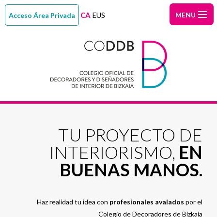
MENU
INICIO
Quiénes
somos
¿Eres
interiorist
Índice
de
Noticias
TU PROYECTO DE
colegiados
Área
INTERIORISMO,
EN
BUENAS MANOS.
colegiado
Contacto
CODDB
Haz realidad tu idea con
profesionales avalados
por el
Magazine
Colegio de Decoradores de Bizkaia